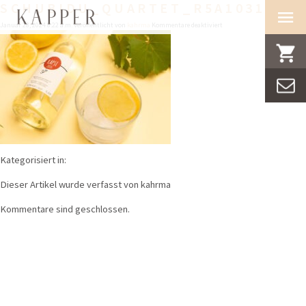
SCHUBIDU_QUARTET_R5A10314
für
Januar 28, 2024 8:22 a.m.
Veröffentlicht von
kahrma
Kommentare deaktiviert
schubidu_quartet_R5A10314
Kategorisiert in:
Dieser Artikel wurde verfasst von kahrma
Kommentare sind geschlossen.