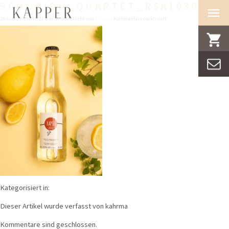
SCHUBIDU_QUARTET_R5A10309
für
Januar 28, 2024 8:22 a.m.
Veröffentlicht von
kahrma
Kommentare deaktiviert
schubidu_quartet_R5A10309
Kategorisiert in:
Dieser Artikel wurde verfasst von kahrma
Kommentare sind geschlossen.